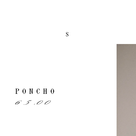
S
PONCHO
65,00